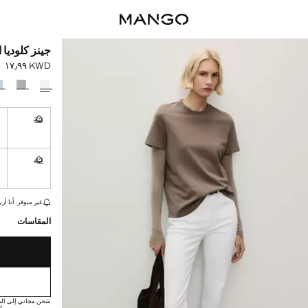
جينز كلوديا 
KWD ١٧٫٩٩
السعر الحالي [KWD ١٧٫٩٩ 
حدد اللون
4
32
غير متوفر. أ
4
42
غير متوفر. أ
القطع الأخيرة!
غير متوفر. أنا أري
المقاسات
شحن مجاني إلى الم