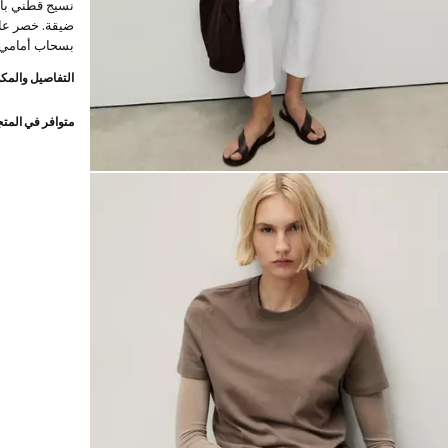
نسيج قطني بأس
ضيقة. خصر عا
بسحاب أمامي بس
التفاصيل والمكو
متوافر في المت