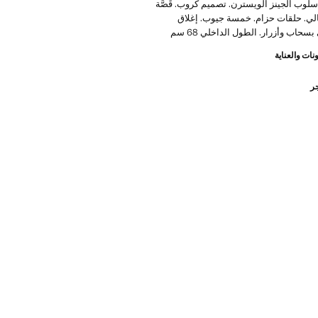
لوب الجينز الويسترن. تصميم كروب. قَصَّة
لي. حلقات حزام. خمسة جيوب. إغلاق
حاب وأزرار. الطول الداخلي 68 سم
نات والعناية
جر