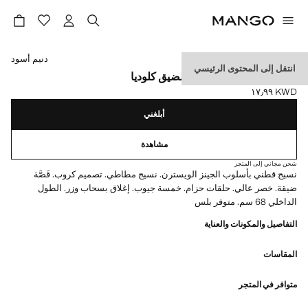
حدد اللون
دنيم أسود
انتقل إلى المحتوى الرئيسي
جينز كلوديا الجينز القصير الضيق كلوديا
KWD ١٧٫٩٩
السعر الحالي [KWD ١٧٫٩٩ ]
أبلغني
مشاهدة
شحن مجاني إلى المتجر
نسيج قطني بأسلوب الجينز الويسترن. نسيج مطاطي. تصميم كروب. قَصَّة
ضيقة. خصر عالي. حلقات حزام. خمسة جيوب. إغلاق بسحاب وزر. الطول
الداخلي 68 سم. متوفر بلس
التفاصيل والمكونات والعناية
المقاسات
متوافر في المتجر