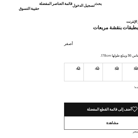
بحث
قائمة العناصر المفضلة
تسجيل الدخول
حقيبة التسوق
الإنترنت
بطبقات بنقشة مربعات
]
أصفر
ها 178cm.
42
40
38
3
نا أريده!
غير متوفر. أنا أريده!
غير متوفر. أنا أريده!
غير متوفر. أنا أريده!
غير متوفر. أنا أريده!
ده!
أضف إلى قائمة القطع المفضلة
مشاهدة
تجر