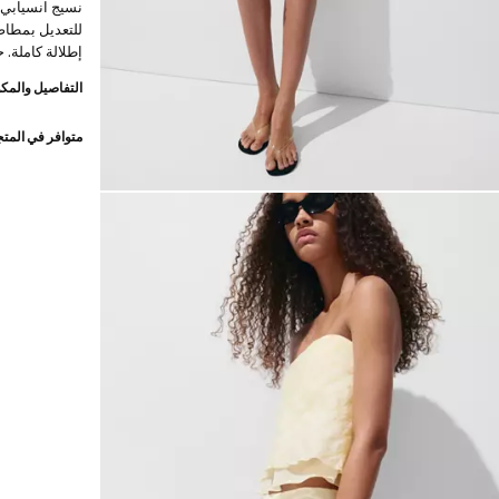
نسيج انسيابي.
للتعديل بمطاط
إطلالة كاملة. ح
التفاصيل والمكو
متوافر في المت