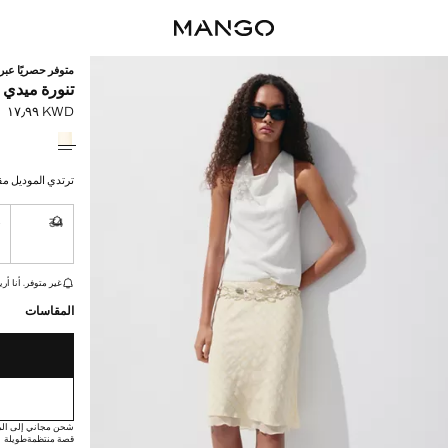
متوفر حصريًا عبر 
تنورة ميدي 
KWD ١٧٫٩٩
السعر الحالي [KWD ١٧٫٩٩ 
حدد اللون
ترتدي الموديل مقاس 36 ويبلغ طول
6
34
غير متوفر. أ
القطع الأخيرة!
غير متوفر. أنا أري
المقاسات
شحن مجاني إلى الم
قصة منتظمة
طويلة