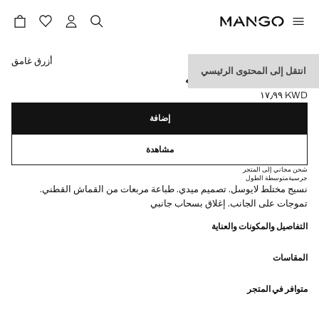
حدد اللون
أزرق غامق
انتقل إلى المحتوى الرئيسي
تنورة فيشي بتفاصيل درابيه
KWD ١٧٫٩٩
السعر الحالي [KWD ١٧٫٩٩ ]
إضافة
مشاهدة
شحن مجاني إلى المتجر
جرسية
متوسطة الطول
نسيج مختلط لايوسل. تصميم ميدي. طباعة مربعات من القماش القطني.
تموجات على الجانب. إغلاق بسحاب جانبي
التفاصيل والمكونات والعناية
المقاسات
متوافر في المتجر