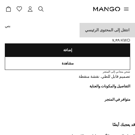
حدد اللون
بني
انتقل إلى المحتوى الرئيسي
مظلة بطبعة نقاط صغيرة
KWD ٧٫٩٩
السعر الحالي [KWD ٧٫٩٩ ]
إضافة
مشاهدة
شحن مجاني إلى المتجر
تصميم قابل للطي. نقشة منقطة
التفاصيل والمكونات والعناية
متوافر في المتجر
قد يعجبك أيضًا