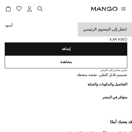
حدد اللون
أسود
انتقل إلى المحتوى الرئيسي
مظلة بطبعة منقطة
KWD ٧٫٩٩
السعر الحالي [KWD ٧٫٩٩ ]
إضافة
مشاهدة
شحن مجاني إلى المتجر
تصميم قابل للطي. نقشة منقطة
التفاصيل والمكونات والعناية
متوافر في المتجر
قد يعجبك أيضًا