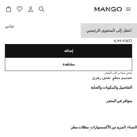
حدد اللون
عنابي
انتقل إلى المحتوى الرئيسي
شمسية بطباعة زهور
KWD ٧٫٩٩
السعر الحالي [KWD ٧٫٩٩ ]
إضافة
مشاهدة
شحن مجاني إلى المتجر
تصميم مطوٍ. نقش زهري
التفاصيل والمكونات والعناية
متوافر في المتجر
النساء
المزيد من الأكسسوارات
مظلات مطر