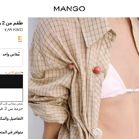
طقم من 2 بروش متناسق
KWD ٧٫٩٩
السعر الحالي [KWD ٧٫٩٩ 
حدد اللون
مقاس واحد
القطع الأخير
القطع الأخيرة!
غير متوفر. أنا أري
شحن مجاني إلى الم
حزمة من 2. فولاذ مقاوم للصدأ
التفاصيل والمكو
متوافر في المت