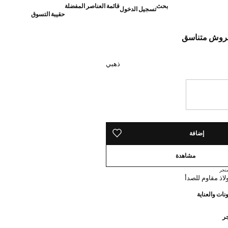
بحث
قائمة العناصر المفضلة
تسجيل الدخول
حقيبة التسوق
]
ذهبي
ة!
ده!
إضافة
حفظه في قائمة منتجاتك المفضلة
مشاهدة
تجر
نات والعناية
جر