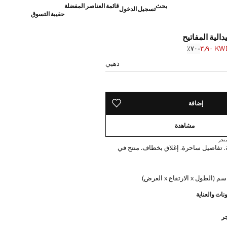
بحث
قائمة العناصر المفضلة
تسجيل الدخول
حقيبة التسوق
الية المفاتيح
KWD ٣٫
؜-٧٠٪؜
]
KW ١٢٫٩٩ ]
ذهبي
إضافة
حفظه في قائمة منتجاتك المفضلة
مشاهدة
تجر
 تفاصيل ساحرة. إغلاق بخطاف. منتج في
نات والعناية
جر