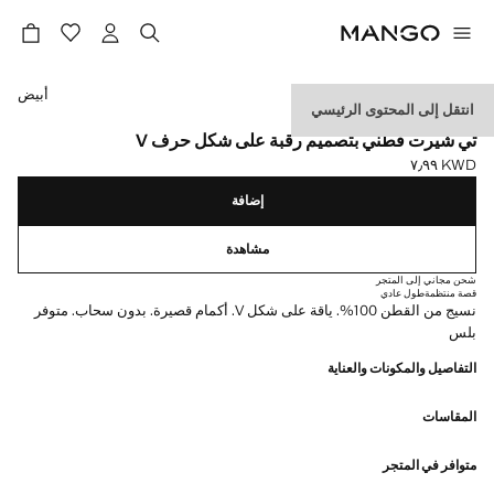
حدد اللون
أبيض
انتقل إلى المحتوى الرئيسي
MEDIUMWEIGHT
تي شيرت قطني بتصميم رقبة على شكل حرف V
KWD ٧٫٩٩
السعر الحالي [KWD ٧٫٩٩ ]
إضافة
مشاهدة
شحن مجاني إلى المتجر
قصة منتظمة
طول عادي
نسيج من القطن 100%. ياقة على شكل V. أكمام قصيرة. بدون سحاب. متوفر
بلس
التفاصيل والمكونات والعناية
المقاسات
متوافر في المتجر