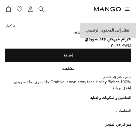
حدد اللون
تركواز
انتقل إلى المحتوى الرئيسي
MANGO STARRING HAILEY BIEBER
حزام عريض جلد سويدي
KWD ٢٠٫٩٩
السعر الحالي [KWD ٢٠٫٩٩ ]
إضافة
مشاهدة
شحن مجاني إلى المتجر
Craft your own story feat. Hailey Bieber. 100% جلد بقري. جلد سويدي.
إغلاق برباط
التفاصيل والمكونات والعناية
المقاسات
متوافر في المتجر