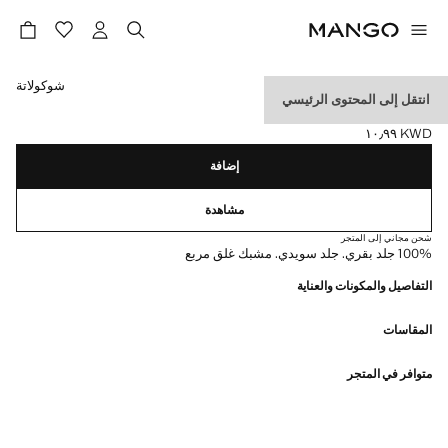
حدد اللون
شوكولاتة
انتقل إلى المحتوى الرئيسي
حزام شمواه بإبزيم مربع
KWD ١٠٫٩٩
السعر الحالي [KWD ١٠٫٩٩ ]
إضافة
مشاهدة
شحن مجاني إلى المتجر
100% جلد بقري. جلد سويدي. مشبك غلق مربع
التفاصيل والمكونات والعناية
المقاسات
متوافر في المتجر