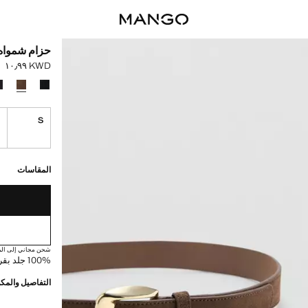
حزام شمواه 
KWD ١٠٫٩٩
السعر الحالي [KWD ١٠٫٩٩ 
حدد اللون
M
S
القطع الأخيرة!
غير متوفر. أنا أري
المقاسات
شحن مجاني إلى الم
100% جلد بقري. جلد سويدي. مشبك غلق مربع
التفاصيل والمكو