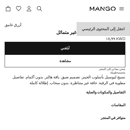
حدد اللون
أزرق غامق
انتقل إلى المحتوى الرئيسي
توب ليوسيل بطرف سفلي غير متماثل
KWD ١٧٫٩٩
السعر الحالي [KWD ١٧٫٩٩ ]
أبلغني
مشاهدة
شحن مجاني إلى المتجر
مجسمة
طويلة
نسيج ليوسيل بأسلوب الجينز. تصميم ضيق. ياقة هالتر. بدون أكمام. تفاصيل
مطوية في الرقبة. حافة غير متناظرة. بدون سحاب. إطلالة كاملة
التفاصيل والمكونات والعناية
المقاسات
متوافر في المتجر