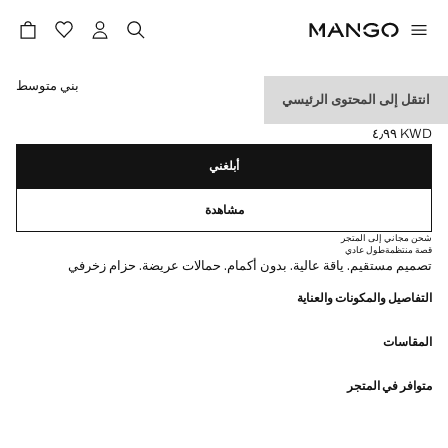
حدد اللون
بني متوسط
انتقل إلى المحتوى الرئيسي
توب برقبة عالية وحزام
KWD ٤٫٩٩
السعر الحالي [KWD ٤٫٩٩ ]
أبلغني
مشاهدة
شحن مجاني إلى المتجر
قصة منتظمة
طول عادي
تصميم مستقيم. ياقة عالية. بدون أكمام. حمالات عريضة. حزام زخرفي
التفاصيل والمكونات والعناية
المقاسات
متوافر في المتجر