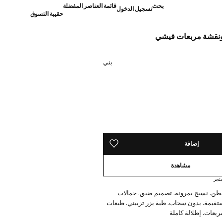
بحث
قائمة العناصر المفضلة
تسجيل الدخول
حقيبة التسوق
 ونقشة مربعات فيشي
]
بني
ده!
إضافة
حفظه في قائمة منتجاتك المفضلة
مشاهدة
تجر
طن. نسيج بمرونة. تصميم ضيق. حمالات
ستقيمة. بدون سحاب. طية بزر تزييني. طبعات
ربعات. إطلالة كاملة