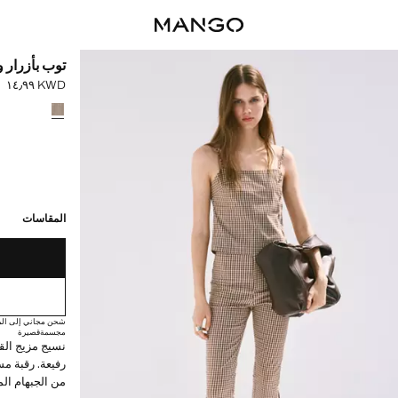
توب بأزرار
KWD ١٤٫٩٩
السعر الحالي [KWD ١٤٫٩٩ 
حدد اللون
القطع الأخيرة!
غير متوفر. أنا أري
المقاسات
شحن مجاني إلى الم
مجسمة
قصيرة
نسيج مزيج الق
رفيعة. رقبة م
من الجبهام الم