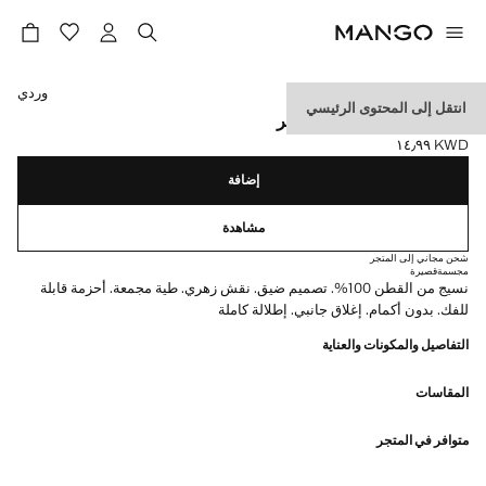
حدد اللون
وردي
انتقل إلى المحتوى الرئيسي
توب بنقشة زهور وياقة هالتر
KWD ١٤٫٩٩
السعر الحالي [KWD ١٤٫٩٩ ]
إضافة
مشاهدة
شحن مجاني إلى المتجر
مجسمة
قصيرة
نسيج من القطن 100%. تصميم ضيق. نقش زهري. طية مجمعة. أحزمة قابلة
للفك. بدون أكمام. إغلاق جانبي. إطلالة كاملة
التفاصيل والمكونات والعناية
المقاسات
متوافر في المتجر