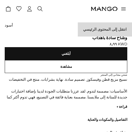
حدد اللون
أسود
انتقل إلى المحتوى الرئيسي
ESSENTIALS
وشاح سادة بأهداب
KWD ٨٫٩٩
السعر الحالي [KWD ٨٫٩٩ ]
أبلغني
مشاهدة
شحن مجاني إلى المتجر
نسيج مزيج قطن وفيسكوز. تصميم سادة. نهاية بشرابات. منتج في التخفيضات
الأساسيات: مصممة لتدوم. لقد عززنا متطلبات الجودة لدينا بإضافة اختبارات
جديدة للمتانة إلى ملابسنا. مصممة بعناية فائقة في التصنيع، فهي تدوم أكثر كما
أنها متنوعة وذات طابع كلاسيكي
قراءة +
2# × 1# سم
التفاصيل والمكونات والعناية