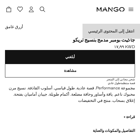
حدد اللون
أزرق غامق
انتقل إلى المحتوى الرئيسي
PERFORMANCE
جاكيت بومبر مدمج بنسيج تريكو
KWD ١٧٫٩٩
السعر الحالي [KWD ١٧٫٩٩ ]
أبلغني
مشاهدة
شحن مجاني إلى المتجر
قصة منتظمة
طول عادي
مجموعة Performance. قصة عادية. طول قياسي. أسلوب القاذفة. نسيج مرن
محبوك ناعم. ياقة وأساور وحافة مضلعة. أكمام طويلة. جيبان أماميان بفتحة.
إغلاق بسحاب. منتج في التخفيضات
PERFORMANCE: مجموعة من الملابس المصنوعة من الألياف التقنية. تقدم
قراءة +
هذه التشكيلة مجموعة واسعة من الميزات المتقدمة مثل الأقمشة bi-stretch،
سريعة الجفاف، سهلة الكي، منظمة للحرارة، قابلة للتهوية أو مقاومة للماء،
التفاصيل والمكونات والعناية
مرتبة في ثلاث فئات عامة: تنظيم الحرارة، وظيفية وراحة