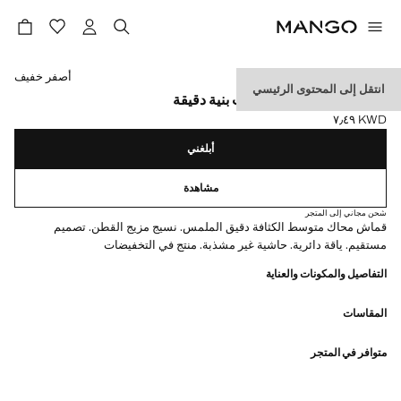
حدد اللون
أصفر خفيف
انتقل إلى المحتوى الرئيسي
سترة متوسطة الحياكة ذات بنية دقيقة
KWD ٧٫٤٩
السعر الحالي [KWD ٧٫٤٩ ]
أبلغني
مشاهدة
شحن مجاني إلى المتجر
قماش محاك متوسط الكثافة دقيق الملمس. نسيج مزيج القطن. تصميم
مستقيم. ياقة دائرية. حاشية غير مشذبة. منتج في التخفيضات
التفاصيل والمكونات والعناية
المقاسات
متوافر في المتجر