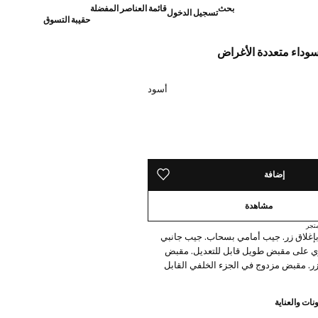
بحث
قائمة العناصر المفضلة
تسجيل الدخول
حقيبة التسوق
وداء متعددة الأغراض
]
أسود
ده!
إضافة
حفظه في قائمة منتجاتك المفضلة
مشاهدة
تجر
إغلاق زر. جيب أمامي بسحاب. جيب جانبي
وي على مقبض طويل قابل للتعديل. مقبض
زر. مقبض مزدوج في الجزء الخلفي القابل
نات والعناية