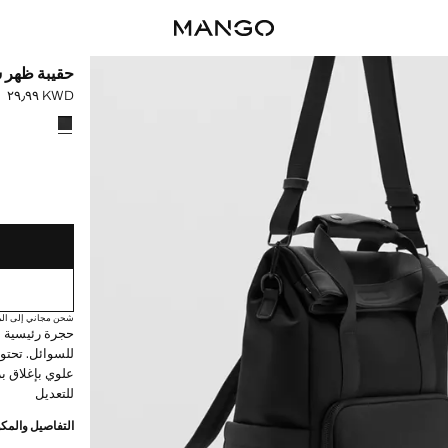
حقيبة ظهر س
KWD ٢٩٫٩٩
السعر الحالي [KWD ٢٩٫٩٩ 
حدد اللون
القطع الأخيرة!
غير متوفر. أنا أري
شحن مجاني إلى الم
حجرة رئيسية ب
للسوائل. تحت
علوي بإغلاق ب
للتعديل
التفاصيل والمكو
2# × 3# × 1# سم (الطول x الارتفاع x العرض)