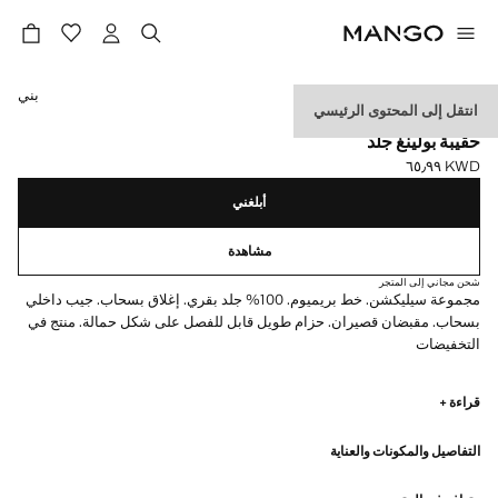
حدد اللون
بني
انتقل إلى المحتوى الرئيسي
SELECTION / الجلد
حقيبة بولينغ جلد
KWD ٦٥٫٩٩
السعر الحالي [KWD ٦٥٫٩٩ ]
أبلغني
مشاهدة
شحن مجاني إلى المتجر
مجموعة سيليكشن. خط بريميوم. 100% جلد بقري. إغلاق بسحاب. جيب داخلي
بسحاب. مقبضان قصيران. حزام طويل قابل للفصل على شكل حمالة. منتج في
التخفيضات
SELECTION: مجموعة من الملابس الكلاسيكية ذات الخطوط البسيطة
قراءة +
والتصميم الدقيق. مصنوعة من أقمشة عالية الجودة للحصول على دولاب ملابس
دائم وأنيق.
التفاصيل والمكونات والعناية
2# × 3# × 1# سم (الطول x الارتفاع x العرض)