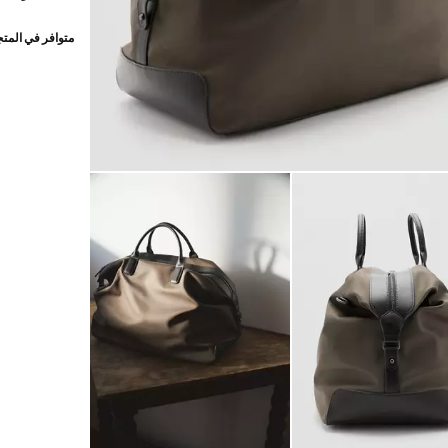
2# × 3# × 1# سم (الطول x الارتفاع x العرض)
متوافر في المت