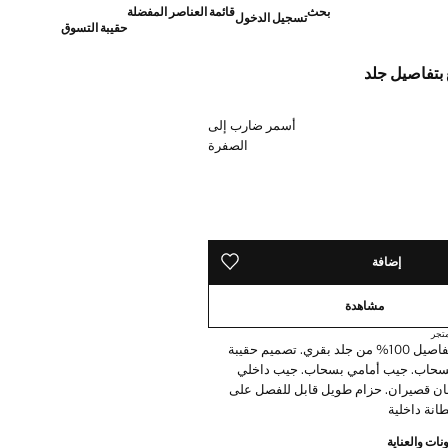
بحث
قائمة العناصر المفضلة
تسجيل الدخول
حقيبة التسوق
 بتفاصيل جلد
]
أسمر ضارب إلى
الصفرة
ده!
إضافة
حفظه في قائمة منتجاتك المفضلة
مشاهدة
تجر
نسيج قطني. تفاصيل 100% من جلد بقري. تصميم حقيبة
 بسحاب. جيب أمامي بسحاب. جيب داخلي
ن قصيران. حزام طويل قابل للفصل على
انة داخلية
نات والعناية