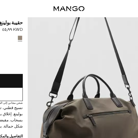
حقيبة بولينغ
KWD ٤٥٫٩٩
السعر الحالي [KWD ٤٥٫٩٩ 
حدد اللون
القطع الأخيرة!
غير متوفر. أنا أري
شحن مجاني إلى الم
بولينغ. إغلاق
بسحاب. مقبضا
شكل حمالة. بط
التفاصيل والمكو