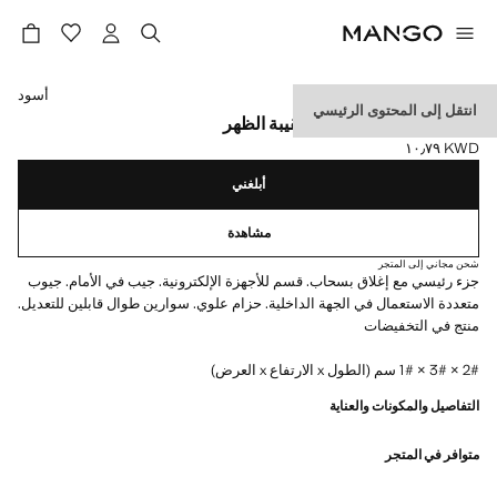
حدد اللون
أسود
انتقل إلى المحتوى الرئيسي
جيوب متعددة الوظائف لحقيبة الظهر
KWD ١٠٫٧٩
السعر الحالي [KWD ١٠٫٧٩ ]
أبلغني
مشاهدة
شحن مجاني إلى المتجر
جزء رئيسي مع إغلاق بسحاب. قسم للأجهزة الإلكترونية. جيب في الأمام. جيوب
متعددة الاستعمال في الجهة الداخلية. حزام علوي. سوارين طوال قابلين للتعديل.
منتج في التخفيضات
2# × 3# × 1# سم (الطول x الارتفاع x العرض)
التفاصيل والمكونات والعناية
متوافر في المتجر