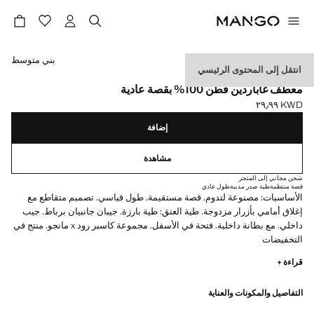
حدد اللون
بني متوسط
انتقل إلى المحتوى الرئيسي
ESSENTIALS
معطف غاباردين قطن 100% بقصة عادية
KWD ٢٩٫٩٩
السعر الحالي [KWD ٢٩٫٩٩ ]
إضافة
مشاهدة
شحن مجاني إلى المتجر
قصة منتظمة
طية صدر مدببة
طول عادي
الأساسيات: مصنوعة لتدوم. قصة مستقيمة. طول قياسي. تصميم متقاطع مع
إغلاق أمامي بأزرار مزدوجة. طية العنق: طية بارزة. جيبان جانبيان برباط. جيب
داخلي. مع بطانة داخلية. فتحة في الأسفل. مجموعة كاسبر رود x مانجو. منتج في
التخفيضات
قراءة +
الأساسيات: مصممة لتدوم. لقد عززنا متطلبات الجودة لدينا بإضافة اختبارات
جديدة للمتانة إلى ملابسنا. مصممة بعناية فائقة في التصنيع، فهي تدوم أكثر كما
التفاصيل والمكونات والعناية
أنها متنوعة وذات طابع كلاسيكي