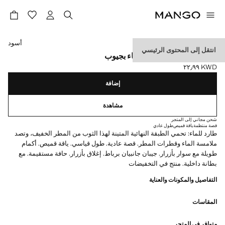
حدد اللون
أسود
انتقل إلى المحتوى الرئيسي
معطف غاباردينا مقاوم للماء بجيوب
KWD ٢٢٫٩٩
السعر الحالي [KWD ٢٢٫٩٩ ]
إضافة
مشاهدة
شحن مجاني إلى المتجر
قصة منتظمة
ياقة قميص
طول عادي
طارد للماء: تحمي الطبقة النهائية المتينة لهذا الثوب من المطر الخفيف، وتصد
ملامسة الماء وقطرات المطر. قصة عادية. طول قياسي. ياقة قميص. أكمام
طويلة مع سوار بأزرار. جيبان جانبيان برباط. إغلاق بأزرار. حافة مستقيمة. مع
بطانة داخلية. منتج في التخفيضات
التفاصيل والمكونات والعناية
المقاسات
متوافر في المتجر