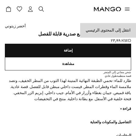
حدد اللون
أخضر زيتوني
انتقل إلى المحتوى الرئيسي
معطف باركا مقاوم للماء مع صدرية قابلة للفصل
KWD ٢٣٫٩٩
السعر الحالي [KWD ٢٣٫٩٩ ]
إضافة
مشاهدة
شحن مجاني إلى المتجر
قصة منتظمة
طول عادي
طارد للماء: تحمي الطبقة النهائية المتينة لهذا الثوب من المطر الخفيف، وتصد
ملامسة الماء وقطرات المطر. فيست داخلي مبطن قابل للفصل. قصة عادية.
ياقة قميص. جيبان بغطاء وأزرار في الأمام. جيب داخلي. إبزيم الزر المخفي.
فتحة خلفية في الأسفل. مع بطانة داخلية. منتج في التخفيضات
قراءة +
التفاصيل والمكونات والعناية
المقاسات