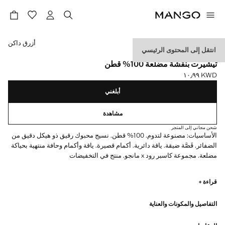
حدد اللون
أزرق داكن
انتقل إلى المحتوى الرئيسي
ESSENTIALS
تيشيرت بنقشة مضلعة 100% قطن
KWD ١٠٫٩٩
السعر الحالي [KWD ١٠٫٩٩ ]
أبلغني
مشاهدة
شحن مجاني إلى المتجر
الأساسيات: مصنوعة لتدوم. 100% قطن. نسيج محبوك رقيق ذو هيكل دقيق من
الضفائر. قَصَّة ضيقة. ياقة دائرية. أكمام قصيرة. ياقة وأكمام وحافة منتهية بحياكة
مضلعة. مجموعة كاسبر رود x مانجو. منتج في التخفيضات
الأساسيات: مصممة لتدوم. لقد عززنا متطلبات الجودة لدينا بإضافة اختبارات
قراءة +
جديدة للمتانة إلى ملابسنا. مصممة بعناية فائقة في التصنيع، فهي تدوم أكثر كما
أنها متنوعة وذات طابع كلاسيكي
التفاصيل والمكونات والعناية