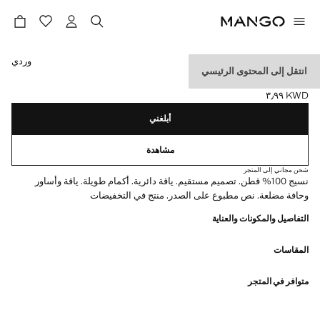
حدد اللون
وردي
انتقل إلى المحتوى الرئيسي
قميص قطني بنص
KWD ٣٫٩٩
السعر الحالي [KWD ٣٫٩٩ ]
أبلغني
مشاهدة
شحن مجاني إلى المتجر
نسيج 100% قطن. تصميم مستقيم. ياقة دائرية. أكمام طويلة. ياقة وأساور
وحافة مضلعة. نص مطبوع على الصدر. منتج في التخفيضات
التفاصيل والمكونات والعناية
المقاسات
متوافر في المتجر