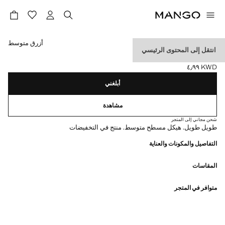
حدد اللون
أزرق متوسط
انتقل إلى المحتوى الرئيسي
مريلة قصيرة من الدنيم
KWD ٤٫٩٩
السعر الحالي [KWD ٤٫٩٩ ]
أبلغني
مشاهدة
شحن مجاني إلى المتجر
طويل طويل. هيكل مسطح متوسط. منتج في التخفيضات
التفاصيل والمكونات والعناية
المقاسات
متوافر في المتجر