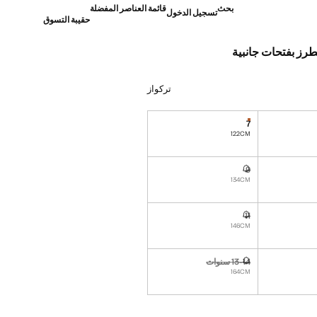
بحث
قائمة العناصر المفضلة
تسجيل الدخول
حقيبة التسوق
ز بفتحات جانبية
]
تركواز
7
القطع الأخيرة!
نا أريده!
122CM
9
نا أريده!
غير متوفر. أنا أريده!
134CM
11
نا أريده!
غير متوفر. أنا أريده!
146CM
13-14 سنوات
نا أريده!
غير متوفر. أنا أريده!
164CM
ده!