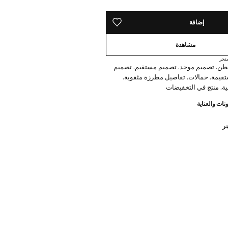
إضافة
حفظه في قائمة منتجاتك المفضلة
مشاهدة
تجر
100% قطن. تصميم موحد. تصميم مستقيم. تصميم
تقيمة. حمالات. تفاصيل مطرزة مثقوبة.
ية. منتج في التخفيضات
نات والعناية
جر