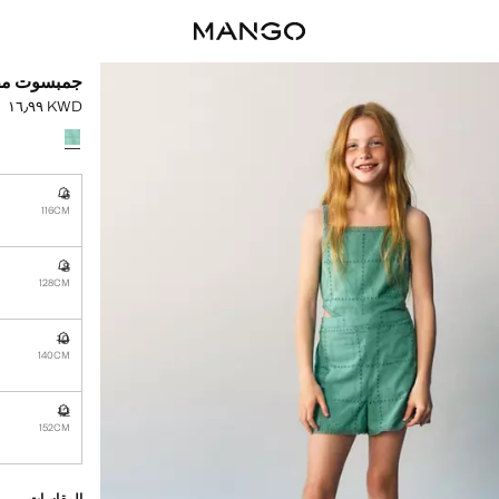
جمبسوت مطر
KWD ١٦٫٩٩
السعر الحالي [KWD ١٦٫٩٩ 
حدد اللون
6
غير متوفر. أ
116CM
8
غير متوفر. أ
128CM
10
غير متوفر. أ
140CM
12
غير متوفر. أ
152CM
القطع الأخيرة!
غير متوفر. أنا أري