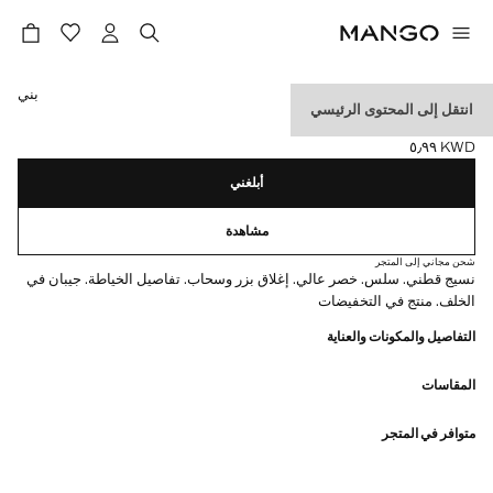
حدد اللون
بني
انتقل إلى المحتوى الرئيسي
جينز مستقيم بدون خياطة
KWD ٥٫٩٩
السعر الحالي [KWD ٥٫٩٩ ]
أبلغني
مشاهدة
شحن مجاني إلى المتجر
نسيج قطني. سلس. خصر عالي. إغلاق بزر وسحاب. تفاصيل الخياطة. جيبان في
الخلف. منتج في التخفيضات
التفاصيل والمكونات والعناية
المقاسات
متوافر في المتجر