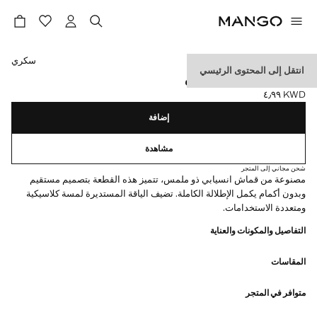
حدد اللون
سكري
انتقل إلى المحتوى الرئيسي
ثوب علوي بنسيج مكشكش
KWD ٤٫٩٩
السعر الحالي [KWD ٤٫٩٩ ]
إضافة
مشاهدة
شحن مجاني إلى المتجر
مصنوعة من قماش انسيابي ذو ملمس، تتميز هذه القطعة بتصميم مستقيم
وبدون أكمام يكمل الإطلالة الكاملة. تضيف الياقة المستديرة لمسة كلاسيكية
ومتعددة الاستخدامات.
التفاصيل والمكونات والعناية
المقاسات
متوافر في المتجر