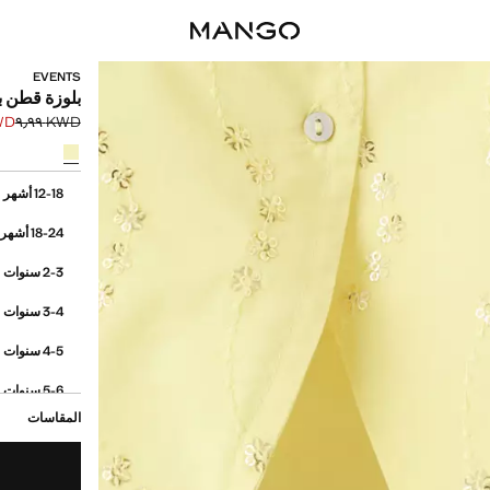
EVENTS
بلوزة قطن ب
٢٫٩٩
KWD ٩٫٩٩
السعر الحالي [KWD ٢٫٩٩ 
السعر الأول محذوف [D
حدد اللون
إختر مقاسك
cm)
12-18 أشهر
18-24 أشهر
cm)
2-3 سنوات
cm)
3-4 سنوات
cm)
4-5 سنوات
cm)
5-6 سنوات
المقاسات