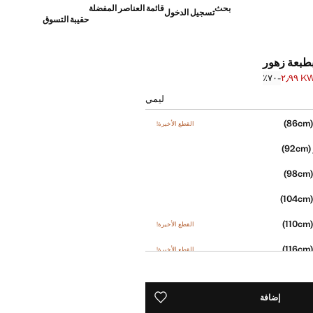
بحث
قائمة العناصر المفضلة
تسجيل الدخول
حقيبة التسوق
طبعة زهور
KWD 
؜-٧٠٪؜
]
KW ٩٫٩٩ ]
ليمي
(86
القطع الأخيرة!
(92cm)
(98
(104
(110
القطع الأخيرة!
(116
القطع الأخيرة!
إضافة
حفظه في قائمة منتجاتك المفضلة