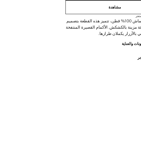
مشاهدة
تجر
مصنوعة من قماش 100% قطن، تتميز هذه القطعة بتصميم
ة مزينة بالكشكش. الأكمام القصيرة المنتفخة
ي بالأزرار يكملان طرازها.
نات والعناية
جر