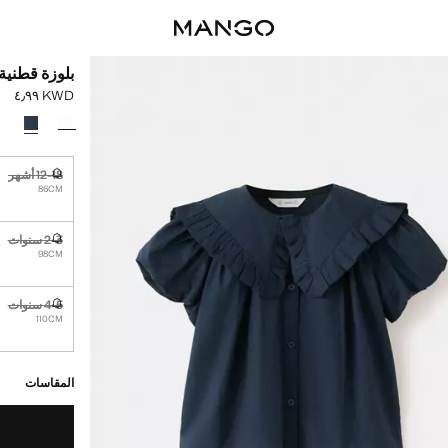
بلوزة قطني
KWD ٤٫٩٩
السعر الحالي [KWD ٤٫٩٩ 
حدد اللون
12-18 أشهر
غير متوفر. أ
86CM
2-3 سنوات
غير متوفر. أ
98CM
4-5 سنوات
غير متوفر. أ
110CM
القطع الأخيرة!
غير متوفر. أنا أري
المقاسات