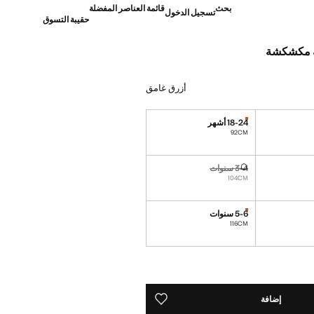
بحث
قائمة العناصر المفضلة
تسجيل الدخول
حقيبة التسوق
ة مكشكشة
]
أزرق غامق
18-24 أشهر
القطع الأخيرة!
نا أريده!
92CM
3-4 سنوات
نا أريده!
غير متوفر. أنا أريده!
104CM
5-6 سنوات
القطع الأخيرة!
نا أريده!
116CM
ده!
إضافة
حفظه في قائمة منتجاتك المفضلة