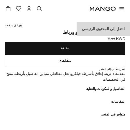
حدد اللون
وردي باهت
انتقل إلى المحتوى الرئيسي
حذاء رياضي بشريط فيلكرو ورباط
KWD ٧٫٩٩
السعر الحالي [KWD ٧٫٩٩ ]
إضافة
مشاهدة
شحن مجاني إلى المتجر
مقدمة دائرية. إغلاق بأشرطة فيلكرو. نعل مطاطي متباين. تفاصيل بأربطة. منتج
في التخفيضات
التفاصيل والمكونات والعناية
المقاسات
متوافر في المتجر