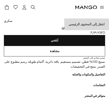
حدد اللون
سكري
انتقل إلى المحتوى الرئيسي
تي شيرت مطبوع من القطن
KWD ٣٫٩٩
السعر الحالي [KWD ٣٫٩٩ ]
أبلغني
مشاهدة
شحن مجاني إلى المتجر
نسيج 100% قطن. تصميم مستقيم. ياقة دائرية. أكمام طويلة. رسم مطبوع على
الصدر. منتج في التخفيضات
التفاصيل والمكونات والعناية
المقاسات
متوافر في المتجر