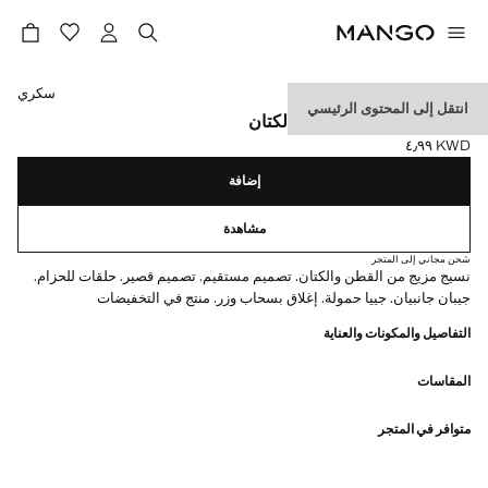
حدد اللون
سكري
انتقل إلى المحتوى الرئيسي
شورت كارغو من القطن والكتان
KWD ٤٫٩٩
السعر الحالي [KWD ٤٫٩٩ ]
إضافة
مشاهدة
شحن مجاني إلى المتجر
نسيج مزيج من القطن والكتان. تصميم مستقيم. تصميم قصير. حلقات للحزام.
جيبان جانبيان. جييا حمولة. إغلاق بسحاب وزر. منتج في التخفيضات
التفاصيل والمكونات والعناية
المقاسات
متوافر في المتجر