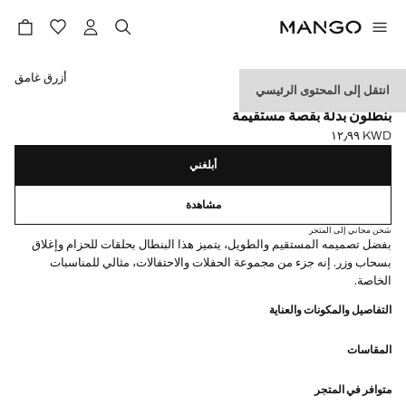
حدد اللون
أزرق غامق
انتقل إلى المحتوى الرئيسي
CELEBRATION
بنطلون بدلة بقصة مستقيمة
KWD ١٢٫٩٩
السعر الحالي [KWD ١٢٫٩٩ ]
أبلغني
مشاهدة
شحن مجاني إلى المتجر
بفضل تصميمه المستقيم والطويل، يتميز هذا البنطال بحلقات للحزام وإغلاق
بسحاب وزر. إنه جزء من مجموعة الحفلات والاحتفالات، مثالي للمناسبات
الخاصة.
التفاصيل والمكونات والعناية
المقاسات
متوافر في المتجر