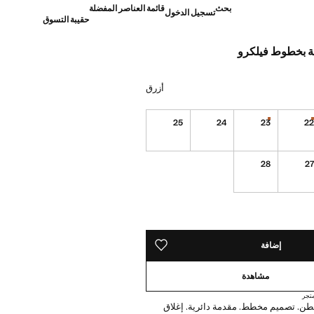
بحث
قائمة العناصر المفضلة
تسجيل الدخول
حقيبة التسوق
ة بخطوط فيلكرو
]
أزرق
25
24
23
2
القطع الأخيرة!
القطع الأخيرة!
نا أريده!
28
2
ده!
إضافة
حفظه في قائمة منتجاتك المفضلة
مشاهدة
تجر
100% قطن. تصميم مخطط. مقدمة دائرية. إغلاق