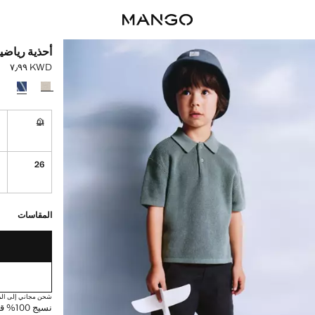
أحذية رياضي
KWD ٧٫٩٩
السعر الحالي [KWD ٧٫٩٩ 
حدد اللون
2
21
غير متوفر. أ
7
26
القطع الأخيرة!
غير متوفر. أنا أري
المقاسات
شحن مجاني إلى الم
نسيج 