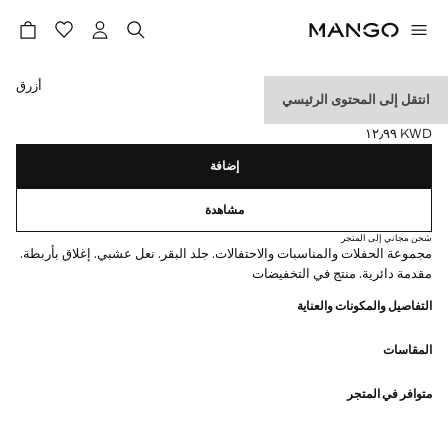
حدد اللون
أزرق
انتقل إلى المحتوى الرئيسي
حذاء جلدي برباط
KWD ١٢٫٩٩
السعر الحالي [KWD ١٢٫٩٩ ]
إضافة
مشاهدة
شحن مجاني إلى المتجر
مجموعة الحفلات والمناسبات والاحتفالات. جلد البقر. نعل عشبي. إغلاق بأربطة.
مقدمة دائرية. منتج في التخفيضات
التفاصيل والمكونات والعناية
المقاسات
متوافر في المتجر