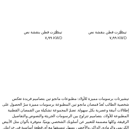
إضافة
إضافة
تيشيرت قطن بنقشة نص
تيشيرت قطن بنقشة نص
KWD ٧٫٩٩
KWD ٧٫٩٩
السعر الحالي [KWD ٧٫٩٩ ]
السعر الحالي [KWD ٧٫٩٩ ]
تيشيرتات برسومات مميزة للأولاد: مطبوعات مانجو تين بتصاميم فريدة تعكس
شخصية الطالب تُعدّ قمصان مانجو تين المطبوعة برسومات مميزة سرّ الحصول على
إطلالات أنيقة وعصرية بكل سهولة. تضمّ المجموعة تشكيلة من القمصان القطنية
المطبوعة للأولاد، بتصاميم تتراوح بين الرسومات الجريئة والنصوص والتفاصيل
الرقيقة، وكلها مصممة للتعبير عن أسلوبك الشخصي يوميًا. متوفرة بألوان مثل الأبيض
الكريمي والرمادي الداكن والأخضر، يسهل تنسيقها مع أي قطعة أساسية في خزانتك.