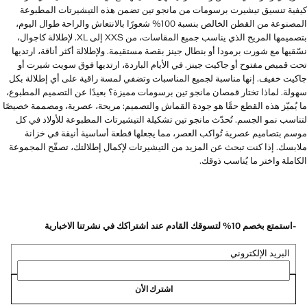
كيفية تنسيق تيشيرت برسومات من مانجو تين تضمن هذه التيشيرتات المطبوعة
المصنوعة من القطن الخالص بنسبة 100% شعورًا بالانتعاش والراحة طوال اليوم،
بتصميمها المريح الذي يناسب جميع المقاسات، من XXS إلى XL. لإطلالة كاجوال،
نسّقيها مع شورت برمودا أو بنطال جينز بقصة مستقيمة. ولإطلالة أكثر أناقة، ارتديها
تحت قميص مفتوح أو جاكيت جينز. في الأيام الباردة، ارتديها فوق سويت شيرت أو
جاكيت خفيف. إنها مناسبة لجميع المناسبات وتضفي لمسة راقية على أي إطلالة بكل
سهولة. لماذا تختار قمصان مانجو تين برسومات مميزة؟ بعيدًا عن التصميم المطبوع،
ما يُميّز هذه القطع حقًا هو جودة القماش والتصميم: مريحة، عصرية، ومصممة خصيصًا
لتناسب نمو الجسم. تُحدّث مانجو تين تشكيلة التيشيرتات المطبوعة للأولاد في كل
موسم بتصاميم عصرية تُواكب العصر، مما يجعلها قطعة أساسية أنيقة في خزانة
ملابسك. إذا كنت تبحث عن المزيد من التيشيرتات لإكمال إطلالتك، تصفّح المجموعة
الكاملة واختر ما يُناسب ذوقك.
-استمتع بخصم 10% لتسوقك القادم عند اشتراكك في نشرتنا الاخبارية
البريد الإلكتروني
اشترك الأن