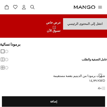
عرض خاص
انتقل إلى المحتوى الرئيسي
تسوق الآن
برمودا نسائية
تغيير 
عرض
عامل التصفية والطلب
عرض
متوفر PLUS
عرض
شورت برمودا من الدينيم بقصة مستقيمة
شورت برمودا من الدينيم بقصة مستقيمة
KWD ١٤٫٩٩
السعر الحالي [KWD ١٤٫٩٩ ]
+4 المزيد من الألوان
4
+
إضافة