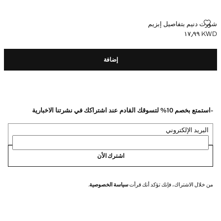
شورت دنيم بتفاصيل إبزيم
شورت دنيم بتفاصيل إبزيم
KWD ١٧٫٩٩
السعر الحالي [KWD ١٧٫٩٩ ]
إضافة
-استمتع بخصم 10% لتسوقك القادم عند اشتراكك في نشرتنا الاخبارية
البريد الإلكتروني
اشترك الأن
من خلال الاشتراك، فإنك تؤكد أنك قرأت
سياسة الخصوصية
.