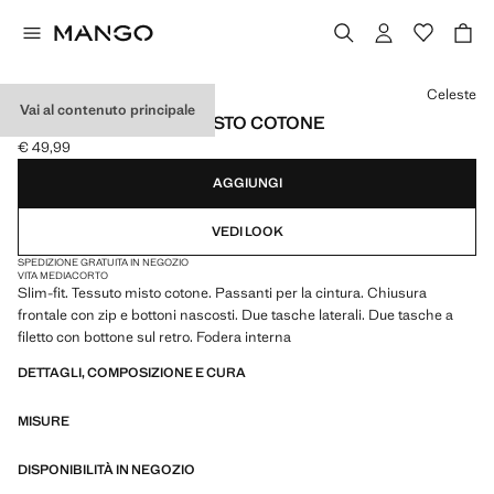
Seleziona un colore
Celeste
Vai al contenuto principale
BERMUDA SLIM-FIT MISTO COTONE
€ 49,99
Prezzo attuale [€ 49,99 ]
AGGIUNGI
VEDI LOOK
SPEDIZIONE GRATUITA IN NEGOZIO
VITA MEDIA
CORTO
Slim-fit. Tessuto misto cotone. Passanti per la cintura. Chiusura
frontale con zip e bottoni nascosti. Due tasche laterali. Due tasche a
filetto con bottone sul retro. Fodera interna
DETTAGLI, COMPOSIZIONE E CURA
MISURE
DISPONIBILITÀ IN NEGOZIO