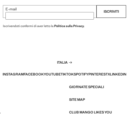
E-mail
ISCRIVITI
Iscrivendoti confermi di aver letto la
Politica sulla Privacy
.
ITALIA
INSTAGRAM
FACEBOOK
YOUTUBE
TIKTOK
SPOTIFY
PINTEREST
X
LINKEDIN
GIORNATE SPECIALI
SITE MAP
À
CLUB MANGO LIKES YOU