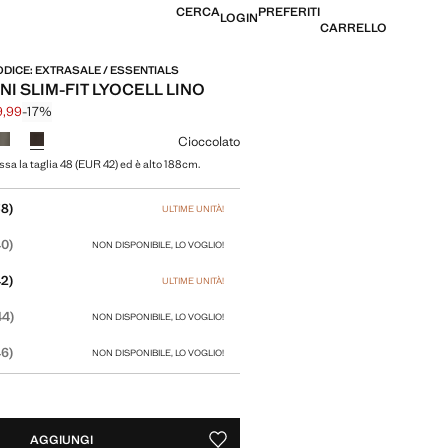
CERCA
PREFERITI
LOGIN
CARRELLO
CODICE: EXTRASALE / ESSENTIALS
I SLIM-FIT LYOCELL LINO
9,99
-17%
ale depennato [€ 59,99 ]
le [€ 49,99 ]
 colore
Cioccolato
ssa la taglia 48 (EUR 42) ed è alto 188cm.
tua taglia
8)
ULTIME UNITÀ!
0)
NON DISPONIBILE, LO VOGLIO!
2)
ULTIME UNITÀ!
44)
NON DISPONIBILE, LO VOGLIO!
6)
NON DISPONIBILE, LO VOGLIO!
AGGIUNGI
SALVA COME PREFERITO