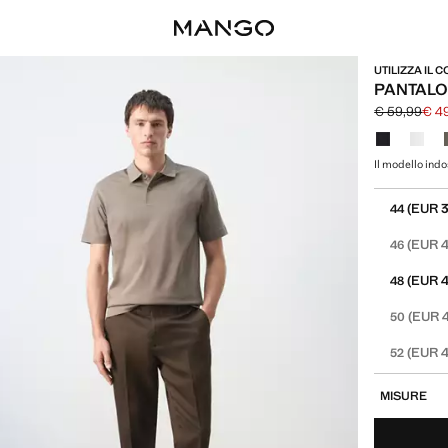
UTILIZZA IL 
PANTALON
€ 59,99
€ 4
Prezzo inizi
Prezzo attua
Seleziona un
Il modello indo
Seleziona la 
(EUR 3
44
(EUR 4
46
(EUR 4
48
(EUR 
50
(EUR 4
52
MISURE