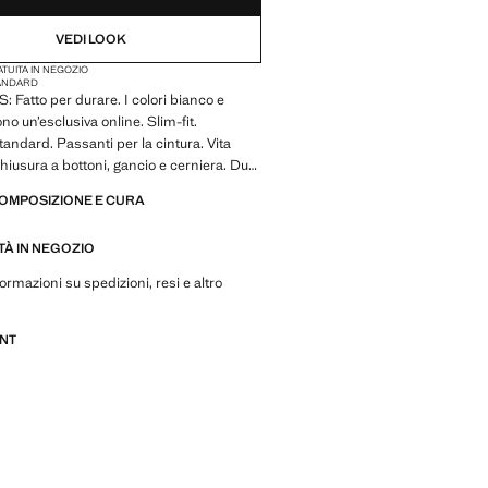
VEDI LOOK
TUITA IN NEGOZIO
ANDARD
Fatto per durare. I colori bianco e
no un’esclusiva online. Slim-fit.
andard. Passanti per la cintura. Vita
Chiusura a bottoni, gancio e cerniera. Due
li con ribattitura. Due tasche con patta e
COMPOSIZIONE E CURA
etro. Dettaglio di piega stirata sul davanti
 Collezione Casper Ruud x Mango.
ITÀ IN NEGOZIO
saldo
ormazioni su spedizioni, resi e altro
 Made to last. Abbiamo rafforzato i
ard qualitativi aggiungendo nuovi test di
 nostri capi. Progettati con un'attenta
ANT
onfezione, sono ancora più resistenti,
senza tempo