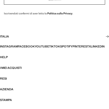
Iscrivendoti confermi di aver letto la
Politica sulla Privacy
.
ITALIA
INSTAGRAM
FACEBOOK
YOUTUBE
TIKTOK
SPOTIFY
PINTEREST
X
LINKEDIN
HELP
I MIEI ACQUISTI
RESI
AZIENDA
STAMPA