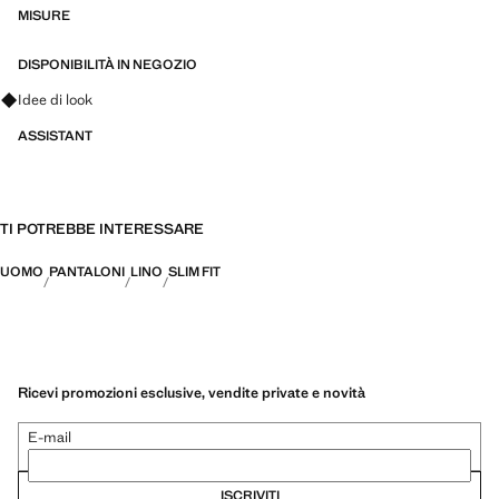
con un'attenta cura nella confezione, sono ancora più resistenti,
MISURE
versatili e senza tempo
DISPONIBILITÀ IN NEGOZIO
Fai domande su look, capi e tendenze
Idee di look
ASSISTANT
TI POTREBBE INTERESSARE
UOMO
PANTALONI
LINO
SLIM FIT
Ricevi promozioni esclusive, vendite private e novità
E-mail
ISCRIVITI