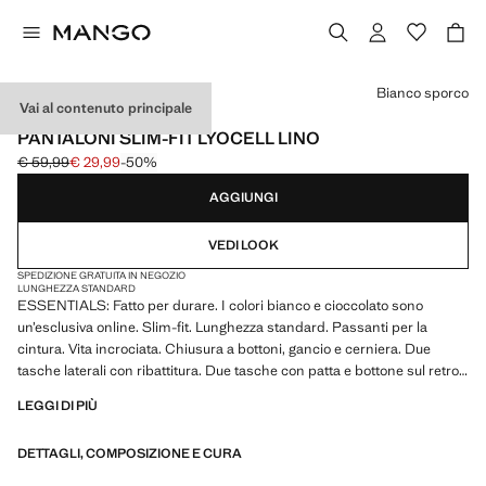
Seleziona un colore
Bianco sporco
Vai al contenuto principale
ESSENTIALS
PANTALONI SLIM-FIT LYOCELL LINO
€ 59,99
€ 29,99
-50%
Prezzo iniziale depennato [€ 59,99 ]
Prezzo attuale [€ 29,99 ]
AGGIUNGI
VEDI LOOK
SPEDIZIONE GRATUITA IN NEGOZIO
LUNGHEZZA STANDARD
ESSENTIALS: Fatto per durare. I colori bianco e cioccolato sono
un’esclusiva online. Slim-fit. Lunghezza standard. Passanti per la
cintura. Vita incrociata. Chiusura a bottoni, gancio e cerniera. Due
tasche laterali con ribattitura. Due tasche con patta e bottone sul retro.
Dettaglio di piega stirata sul davanti e sul retro. Collezione Casper Ruud
LEGGI DI PIÙ
x Mango. Prodotto in saldo
DETTAGLI, COMPOSIZIONE E CURA
ESSENTIALS: Made to last. Abbiamo rafforzato i nostri standard
qualitativi aggiungendo nuovi test di resistenza ai nostri capi. Progettati