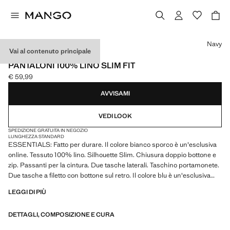
Seleziona un colore
Navy
Vai al contenuto principale
ESSENTIALS
PANTALONI 100% LINO SLIM FIT
€ 59,99
Prezzo attuale [€ 59,99 ]
AVVISAMI
VEDI LOOK
SPEDIZIONE GRATUITA IN NEGOZIO
LUNGHEZZA STANDARD
ESSENTIALS: Fatto per durare. Il colore bianco sporco è un'esclusiva
online. Tessuto 100% lino. Silhouette Slim. Chiusura doppio bottone e
zip. Passanti per la cintura. Due tasche laterali. Taschino portamonete.
Due tasche a filetto con bottone sul retro. Il colore blu è un'esclusiva
online. Collezione Casper Ruud x Mango. Prodotto in saldo
LEGGI DI PIÙ
ESSENTIALS: Made to last. Abbiamo rafforzato i nostri standard
DETTAGLI, COMPOSIZIONE E CURA
qualitativi aggiungendo nuovi test di resistenza ai nostri capi. Progettati
con un'attenta cura nella confezione, sono ancora più resistenti,