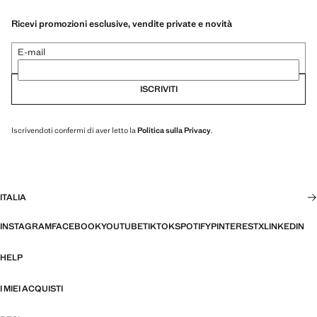
Ricevi promozioni esclusive, vendite private e novità
E-mail
ISCRIVITI
Iscrivendoti confermi di aver letto la
Politica sulla Privacy
.
ITALIA
INSTAGRAM
FACEBOOK
YOUTUBE
TIKTOK
SPOTIFY
PINTEREST
X
LINKEDIN
HELP
I MIEI ACQUISTI