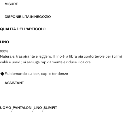
versatili e senza tempo
MISURE
DISPONIBILITÀ IN NEGOZIO
QUALITÀ DELL'ARTICOLO
LINO
100%
Naturale, traspirante e leggero. Il lino è la fibra più confortevole per i climi
caldi e umidi; si asciuga rapidamente e riduce il calore.
Fai domande su look, capi e tendenze
ASSISTANT
UOMO
PANTALONI
LINO
SLIM FIT