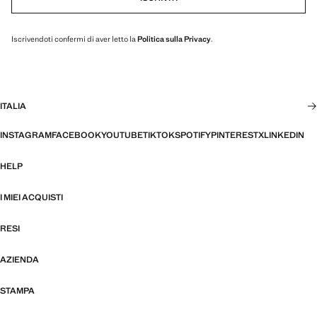
Iscrivendoti confermi di aver letto la
Politica sulla Privacy
.
ITALIA
INSTAGRAM
FACEBOOK
YOUTUBE
TIKTOK
SPOTIFY
PINTEREST
X
LINKEDIN
HELP
I MIEI ACQUISTI
RESI
AZIENDA
STAMPA