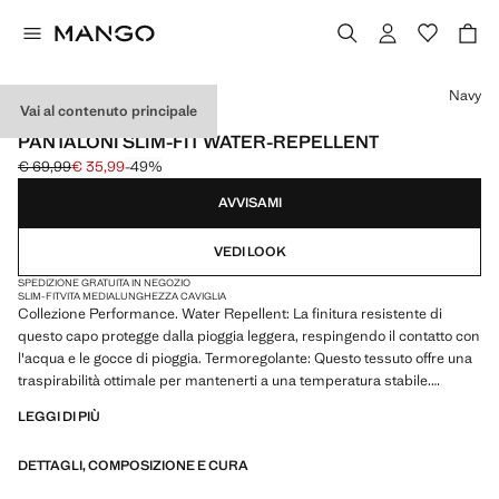
Seleziona un colore
Navy
Vai al contenuto principale
PERFORMANCE
PANTALONI SLIM-FIT WATER-REPELLENT
€ 69,99
€ 35,99
-49%
Prezzo iniziale depennato [€ 69,99 ]
Prezzo attuale [€ 35,99 ]
AVVISAMI
VEDI LOOK
SPEDIZIONE GRATUITA IN NEGOZIO
SLIM-FIT
VITA MEDIA
LUNGHEZZA CAVIGLIA
Collezione Performance. Water Repellent: La finitura resistente di
questo capo protegge dalla pioggia leggera, respingendo il contatto con
l'acqua e le gocce di pioggia. Termoregolante: Questo tessuto offre una
traspirabilità ottimale per mantenerti a una temperatura stabile.
Comfort Strech: tessuto elasticizzato per un maggiore comfort. Slim-fit.
LEGGI DI PIÙ
Vita elasticizzata con laccio regolabile. Chiusura frontale a doppio petto
con zip. Due tasche anteriori a filetto. Due tasche a filetto con bottone
DETTAGLI, COMPOSIZIONE E CURA
sul retro. Prodotto in saldo