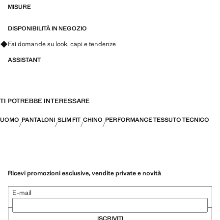
PERFORMANCE: Una collezione di capi realizzati con fibre tecniche.
MISURE
Questa selezione comprende un'ampia gamma di caratteristiche
avanzate come tessuti bi-stretch, ad asciugatura rapida, facili da
DISPONIBILITÀ IN NEGOZIO
stirare, termoregolanti, traspiranti o idrorepellenti, suddivisi in tre
Fai domande su look, capi e tendenze
categorie generali: termoregolante, funzionale e comfort
ASSISTANT
TI POTREBBE INTERESSARE
UOMO
PANTALONI
SLIM FIT
CHINO
PERFORMANCE TESSUTO TECNICO
Ricevi promozioni esclusive, vendite private e novità
E-mail
ISCRIVITI