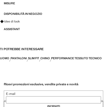
PERFORMANCE: Una collezione di capi realizzati con fibre tecniche.
MISURE
Questa selezione comprende un'ampia gamma di caratteristiche
avanzate come tessuti bi-stretch, ad asciugatura rapida, facili da
DISPONIBILITÀ IN NEGOZIO
stirare, termoregolanti, traspiranti o idrorepellenti, suddivisi in tre
Fai domande su look, capi e tendenze
Idee di look
categorie generali: termoregolante, funzionale e comfort
ASSISTANT
TI POTREBBE INTERESSARE
UOMO
PANTALONI
SLIM FIT
CHINO
PERFORMANCE TESSUTO TECNICO
Ricevi promozioni esclusive, vendite private e novità
E-mail
ISCRIVITI