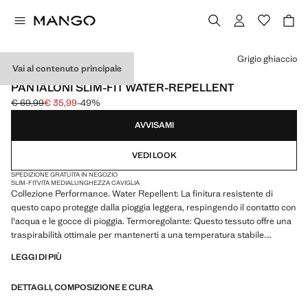
Seleziona un colore
Grigio ghiaccio
Vai al contenuto principale
PERFORMANCE
PANTALONI SLIM-FIT WATER-REPELLENT
€ 69,99
€ 35,99
-49%
Prezzo iniziale depennato [€ 69,99 ]
Prezzo attuale [€ 35,99 ]
AVVISAMI
VEDI LOOK
SPEDIZIONE GRATUITA IN NEGOZIO
SLIM-FIT
VITA MEDIA
LUNGHEZZA CAVIGLIA
Collezione Performance. Water Repellent: La finitura resistente di
questo capo protegge dalla pioggia leggera, respingendo il contatto con
l'acqua e le gocce di pioggia. Termoregolante: Questo tessuto offre una
traspirabilità ottimale per mantenerti a una temperatura stabile.
Comfort Strech: tessuto elasticizzato per un maggiore comfort. Slim-fit.
LEGGI DI PIÙ
Vita elasticizzata con laccio regolabile. Chiusura frontale a doppio petto
con zip. Due tasche anteriori a filetto. Due tasche a filetto con bottone
DETTAGLI, COMPOSIZIONE E CURA
sul retro. Prodotto in saldo