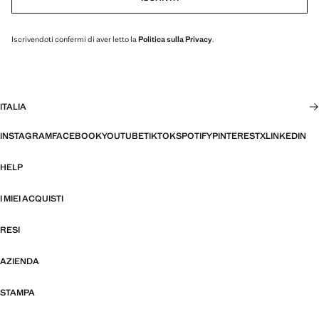
Iscrivendoti confermi di aver letto la
Politica sulla Privacy
.
ITALIA
INSTAGRAM
FACEBOOK
YOUTUBE
TIKTOK
SPOTIFY
PINTEREST
X
LINKEDIN
HELP
I MIEI ACQUISTI
RESI
AZIENDA
STAMPA