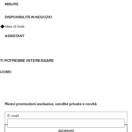
stirare, termoregolanti, traspiranti o idrorepellenti, suddivisi in tre
MISURE
categorie generali: termoregolante, funzionale e comfort
DISPONIBILITÀ IN NEGOZIO
Fai domande su look, capi e tendenze
Idee di look
ASSISTANT
TI POTREBBE INTERESSARE
UOMO
Ricevi promozioni esclusive, vendite private e novità
E-mail
ISCRIVITI