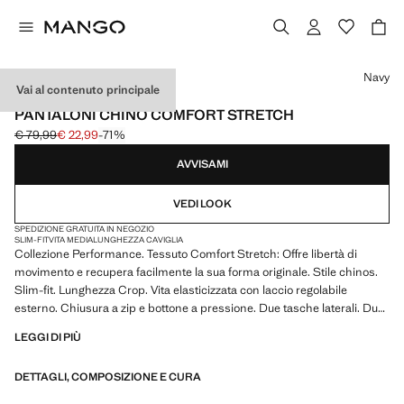
Seleziona un colore
Navy
Vai al contenuto principale
PERFORMANCE
PANTALONI CHINO COMFORT STRETCH
€ 79,99
€ 22,99
-71%
Prezzo iniziale depennato [€ 79,99 ]
Prezzo attuale [€ 22,99 ]
AVVISAMI
VEDI LOOK
SPEDIZIONE GRATUITA IN NEGOZIO
SLIM-FIT
VITA MEDIA
LUNGHEZZA CAVIGLIA
Collezione Performance. Tessuto Comfort Stretch: Offre libertà di
movimento e recupera facilmente la sua forma originale. Stile chinos.
Slim-fit. Lunghezza Crop. Vita elasticizzata con laccio regolabile
esterno. Chiusura a zip e bottone a pressione. Due tasche laterali. Due
tasche posteriori con chiusura a zip. Prodotto in saldo
LEGGI DI PIÙ
PERFORMANCE: Una collezione di capi realizzati con fibre tecniche.
DETTAGLI, COMPOSIZIONE E CURA
Questa selezione comprende un'ampia gamma di caratteristiche
avanzate come tessuti bi-stretch, ad asciugatura rapida, facili da