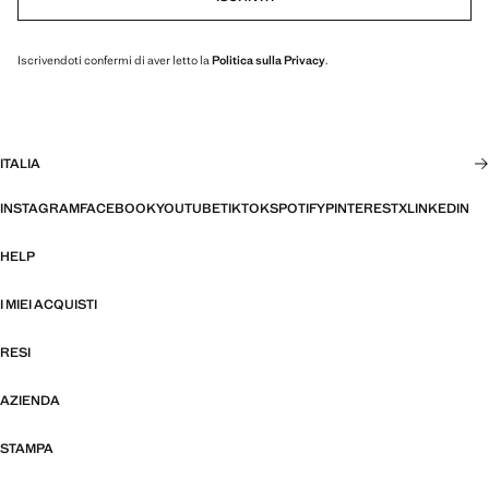
Iscrivendoti confermi di aver letto la
Politica sulla Privacy
.
ITALIA
INSTAGRAM
FACEBOOK
YOUTUBE
TIKTOK
SPOTIFY
PINTEREST
X
LINKEDIN
HELP
I MIEI ACQUISTI
RESI
AZIENDA
STAMPA